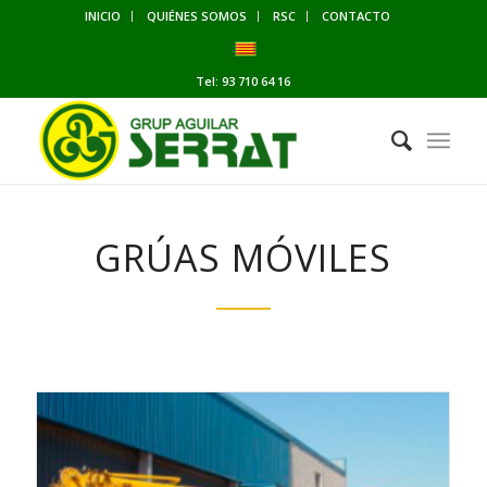
INICIO
QUIÉNES SOMOS
RSC
CONTACTO
Tel:
93 710 64 16
GRÚAS MÓVILES