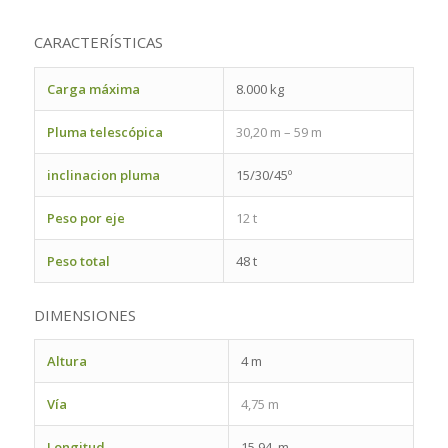
CARACTERÍSTICAS
Carga máxima
8.000 kg
Pluma telescópica
30,20 m – 59 m
inclinacion pluma
15/30/45º
Peso por eje
12 t
Peso total
48 t
DIMENSIONES
Altura
4 m
Vía
4,75 m
Longitud
15,94 m